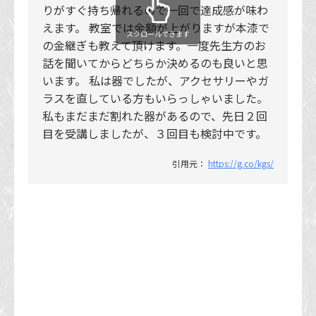
りがすぐ持ち帰れるので一回で達成感が味わ
えます。 教室では金額が上がりますが本漆で
スクロールできます
の金継ぎも教えて頂けます。一度先生方のお
話を聞いてからどちらか決めるのも良いと思
います。 私は器でしたが、アクセサリーやガ
ラスを直している方もいらっしゃいました。
私もまだまだ割れた器があるので、先日２回
目を受講しましたが、３回目も検討中です。
引用元：
https://g.co/kgs/