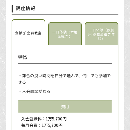
講座情報
一日体験（観賞
一日体験（本格
金継ぎ 会員教室
用 簡易金継ぎ体
金継ぎ）
験）
特徴
・都合の良い時間を自分で選んで、何回でも参加で
きる
・入会面談がある
費用
入会登録料：1万5,700円
毎月会費：1万5,700円