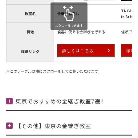
TNCA☆（
教室名
金継ぎ暮らし
ic Arts
スクロールできます
特徴
食器に使える金継ぎを行える
信頼でき
詳しくはこちら
詳し
詳細リンク
東京でおすすめの金継ぎ教室7選！
【その他】東京の金継ぎ教室