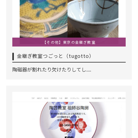
【その他】東京の金継ぎ教室
金継ぎ教室つごっと（tugotto）
陶磁器が割れたり欠けたりしてし....