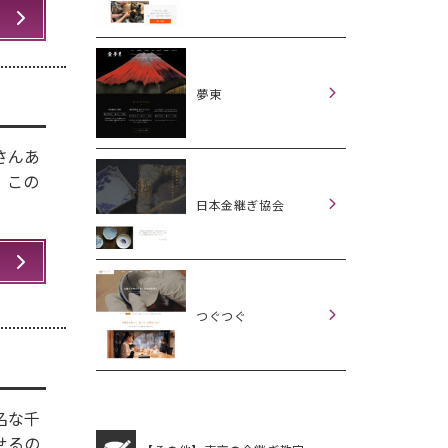
夢東
さんあ
、この
日本金継ぎ協会
つぐつぐ
名な千
せるの