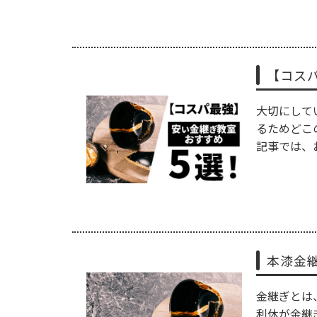
【コス
大切にして
るためどこ
記事では、お
本漆金
金継ぎとは
利休が金継