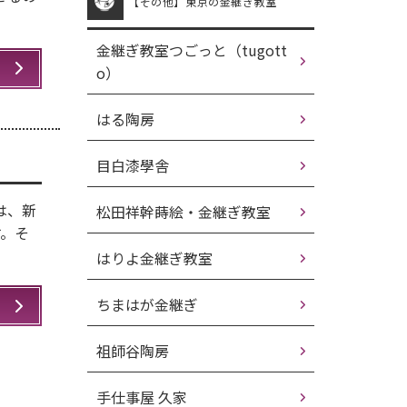
【その他】東京の金継ぎ教室
金継ぎ教室つごっと（tugott
o）
はる陶房
目白漆學舎
は、新
松田祥幹蒔絵・金継ぎ教室
す。そ
はりよ金継ぎ教室
ちまはが金継ぎ
祖師谷陶房
手仕事屋 久家