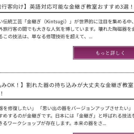
旅行客向け】英語対応可能な金継ぎ教室おすすめ3選
い伝統工芸「金継ぎ（Kintsugi）」が世界的に注目を集める中
外旅行客の間でも大きな人気を博しています。壊れた陶磁器を
るこの技法は、単なる修理技術を超えて、...
もっと詳しく
込みOK！】割れた器の持ち込みが大丈夫な金継ぎ教室
！
器を修復したい」 「思い出の器をバージョンアップさせたい」
すめするのが金継ぎです。日本には「金継ぎ」と呼ばれる技法
きるワークショップが存在します。本来の器をさ...